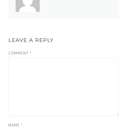
LEAVE A REPLY
COMMENT
*
NAME
*