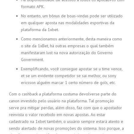
formato APK.
No entanto, um bônus de boas-vindas pode ser utilizado
em qualquer aposta nas modalidades esportivas da
plataforma da 1xbet.
Como mencionamos anteriormente, desta maneira como
o site da 1xBet, há outras empresas o qual também
manifestaram lust na nova autorização do Governo
Government.
Exemplificando, você consegue apostar se u time vence,
et se um evidente competidor se sai melhor, ou sony
ericsson alguém marcar 1 certo número de gols, etc.
Com o cashback a plataforma costuma devolverse parte do
canon investido pelo usuário na plataforma. Tal promoção
serve pra mitigar perdas, além disso, faz com que o apostador
reinvista o valor recebido em novas apostas. Ao estar
cadastrado na 1xbet também, o usuário sempre estará atento e
sendo alertado de novas promoções do sistema. Isso porque, a