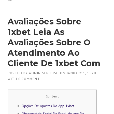
Avaliações Sobre
1xbet Leia As
Avaliações Sobre O
Atendimento Ao
Cliente De 1xbet Com
POSTED BY
ADMIN SENTOSO
ON
JANUARY 1, 1970
WITH
0 COMMENT
Content
Opções De Apostas Do App 1xbet
Observatório Social Do Brasil No Ano De