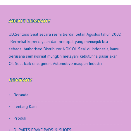
ABOUT COMPANY
UD.Sentoso Seal secara resmi berdiri bulan Agustus tahun 2002
. Berbekal kepercayaan dari principal yang menunjuk kita
sebagai Authorised Distributor NOK Oil Seal di Indonesia, kamu
berusaha semaksimal mungkin melayani kebutuhna pasar akan
Oil Seal baik di segment Automotive maupun Industri.
COMPANY
Beranda
Tentang Kami
Produk
DJ PARTS BRAKE PADS & SHOES