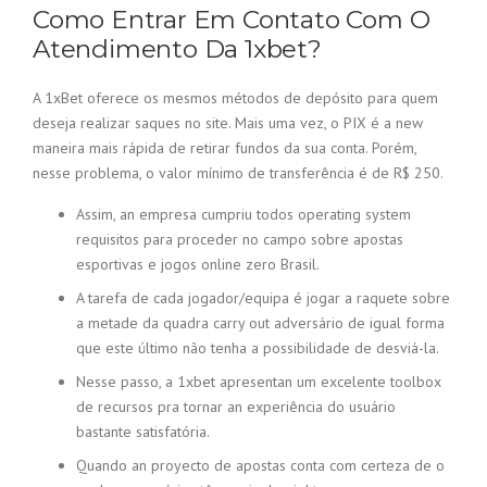
Como Entrar Em Contato Com O
Atendimento Da 1xbet?
A 1xBet oferece os mesmos métodos de depósito para quem
deseja realizar saques no site. Mais uma vez, o PIX é a new
maneira mais rápida de retirar fundos da sua conta. Porém,
nesse problema, o valor mínimo de transferência é de R$ 250.
Assim, an empresa cumpriu todos operating system
requisitos para proceder no campo sobre apostas
esportivas e jogos online zero Brasil.
A tarefa de cada jogador/equipa é jogar a raquete sobre
a metade da quadra carry out adversário de igual forma
que este último não tenha a possibilidade de desviá-la.
Nesse passo, a 1xbet apresentan um excelente toolbox
de recursos pra tornar an experiência do usuário
bastante satisfatória.
Quando an proyecto de apostas conta com certeza de o