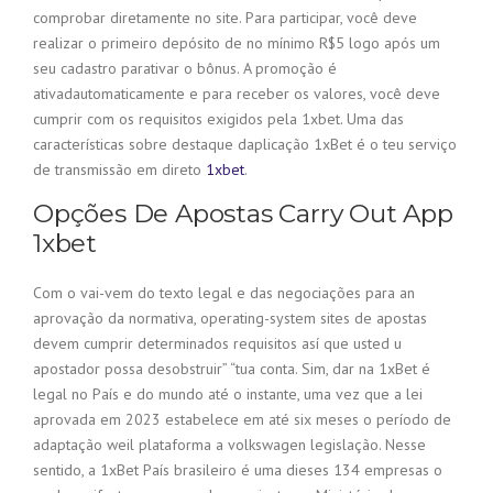
comprobar diretamente no site. Para participar, você deve
realizar o primeiro depósito de no mínimo R$5 logo após um
seu cadastro parativar o bônus. A promoção é
ativadautomaticamente e para receber os valores, você deve
cumprir com os requisitos exigidos pela 1xbet. Uma das
características sobre destaque daplicação 1xBet é o teu serviço
de transmissão em direto
1xbet
.
Opções De Apostas Carry Out App
1xbet
Com o vai-vem do texto legal e das negociações para an
aprovação da normativa, operating-system sites de apostas
devem cumprir determinados requisitos así que usted u
apostador possa desobstruir” “tua conta. Sim, dar na 1xBet é
legal no País e do mundo até o instante, uma vez que a lei
aprovada em 2023 estabelece em até six meses o período de
adaptação weil plataforma a volkswagen legislação. Nesse
sentido, a 1xBet País brasileiro é uma dieses 134 empresas o