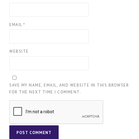
EMAIL
*
WEBSITE
SAVE MY NAME, EMAIL, AND WEBSITE IN THIS BROWSER
FOR THE NEXT TIME I COMMENT.