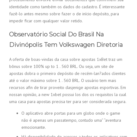
identidade como também os dados do cadastro. É interessante
fazê-lo antes mesmo sobre fazer o de início depósito, para
impedir ficar com qualquer valor retido.
Observatório Social Do Brasil Na
Divinópolis Tem Volkswagen Diretoria
A oferta de boas-vindas da casa sobre apostas 1xBet traz um
bônus sobre 100% up to 1 . 560 BRL. Ou seja, um site de
apostas dobra o primeiro depósito de recém-lan?ados clientes
até o valor máximo sobre 1 . 560 BRL. O usuário tem mais
recursos afin de tirar proveito dasjenige apostas esportivas. Em
nossan opinião, a new 1xbet possui los dos os requisitos la cual
uma casa para apostas precisa ter para ser considerada segura.
O aplicativo abre portas para um globo onde o game
não é apenas um passatempo, contudo uma” “aventura
emocionante.
Há disponibilidade de acessos a todos os aplicativos com