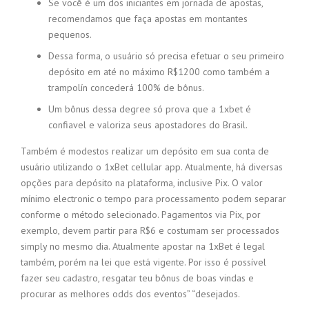
Se você é um dos iniciantes em jornada de apostas,
recomendamos que faça apostas em montantes
pequenos.
Dessa forma, o usuário só precisa efetuar o seu primeiro
depósito em até no máximo R$1200 como também a
trampolín concederá 100% de bônus.
Um bônus dessa degree só prova que a 1xbet é
confiavel e valoriza seus apostadores do Brasil.
Também é modestos realizar um depósito em sua conta de
usuário utilizando o 1xBet cellular app. Atualmente, há diversas
opções para depósito na plataforma, inclusive Pix. O valor
mínimo electronic o tempo para processamento podem separar
conforme o método selecionado. Pagamentos via Pix, por
exemplo, devem partir para R$6 e costumam ser processados
simply no mesmo dia. Atualmente apostar na 1xBet é legal
também, porém na lei que está vigente. Por isso é possível
fazer seu cadastro, resgatar teu bônus de boas vindas e
procurar as melhores odds dos eventos” “desejados.