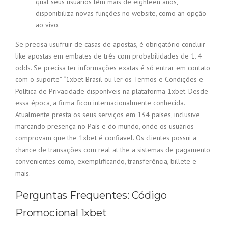
qual seus usuários têm mais de eighteen anos,
disponibiliza novas funções no website, como an opção
ao vivo.
Se precisa usufruir de casas de apostas, é obrigatório concluir
like apostas em embates de três com probabilidades de 1. 4
odds. Se precisa ter informações exatas é só entrar em contato
com o suporte” “1xbet Brasil ou ler os Termos e Condições e
Política de Privacidade disponíveis na plataforma 1xbet. Desde
essa época, a firma ficou internacionalmente conhecida.
Atualmente presta os seus serviços em 134 países, inclusive
marcando presença no País e do mundo, onde os usuários
comprovam que the 1xbet é confiavel. Os clientes possui a
chance de transações com real at the a sistemas de pagamento
convenientes como, exemplificando, transferência, billete e
mais.
Perguntas Frequentes: Código
Promocional 1xbet