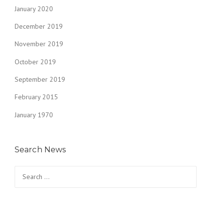
January 2020
December 2019
November 2019
October 2019
September 2019
February 2015
January 1970
Search News
Search
for: